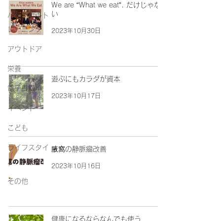
We are “What we eat”. だけじゃな
い
パーソナルト
レーニング
2023年10月30日
アウトドア
栄養
遊ぶにもカラダが資本
電子書籍
2023年10月17日
イベント
こども
ライフスタイ
腋窩の静脈瘤改善
ル
2023年10月16日
その他
健康になるならなんでも使う