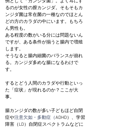
例として「カンジダ菌」。よく耳にす
るのが女性の膣カンジダ。そもそもカ
ンジダ菌は常在菌の一種なのでほとん
どの方のカラダの中にいます。もちろ
ん男性も。
ある程度の数がいる分には問題ないん
ですが、ある条件が揃うと腸内で増殖
します。
そうなると腸内細菌のバランスが崩れ
る。カンジダ多めな腸になるわけで
す。
するとどう人間のカラダや行動といっ
た「症状」が現れるのか？ここが大
事。
腸カンジダの数が多い子どもほど自閉
症や
注意欠如・多動症（
ADHD）、学習
障害（LD）自閉症スペクトラムなどに