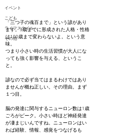
イベント
こども
「三つ子の魂百まで」という諺があり
ライフスタイル
ます。3歳までに形成された人格・性格
は100歳まで変わらないよ。という意
その他
味。
つまり小さい時の生活習慣が大人にな
っても強く影響を与える、というこ
と。
諺なので必ず当てはまるわけではあり
ませんが概ね正しい。その理由。まず
１つ目。
脳の発達に関与するニューロン数は1歳
ごろがピーク。小さい時ほど神経発達
が凄まじいんですね。ニューロンはい
わば経験、情報、感覚をつなげるも